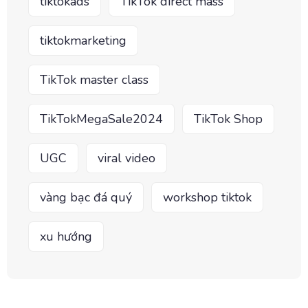
tiktokads
TikTok direct mass
tiktokmarketing
TikTok master class
TikTokMegaSale2024
TikTok Shop
UGC
viral video
vàng bạc đá quý
workshop tiktok
xu hướng