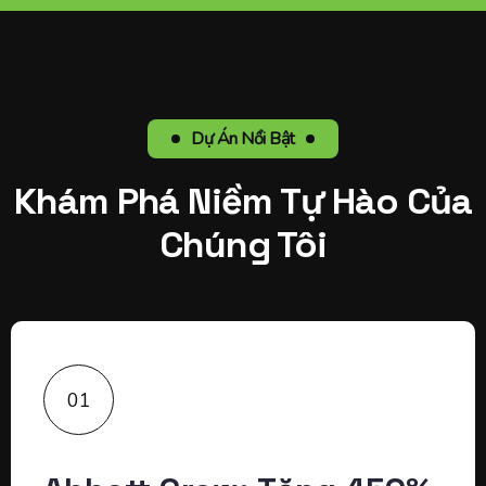
Dự Án Nổi Bật
Khám Phá Niềm Tự Hào Của
Chúng Tôi
01