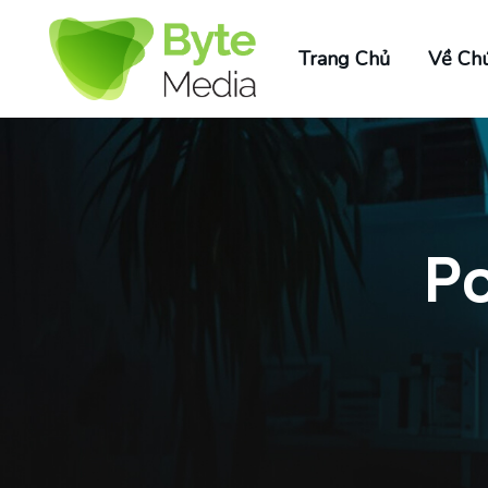
Trang Chủ
Về Chú
Po