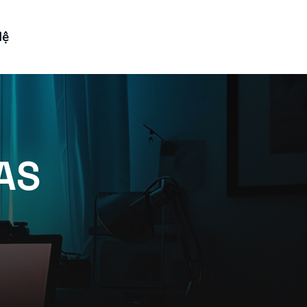
Hệ
AS