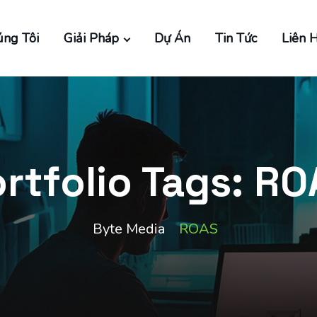
ng Tôi
Giải Pháp
Dự Án
Tin Tức
Liên 
rtfolio Tags:
RO
Byte Media
ROAS