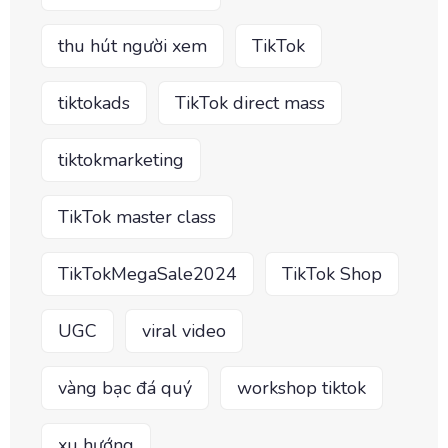
thu hút người xem
TikTok
tiktokads
TikTok direct mass
tiktokmarketing
TikTok master class
TikTokMegaSale2024
TikTok Shop
UGC
viral video
vàng bạc đá quý
workshop tiktok
xu hướng