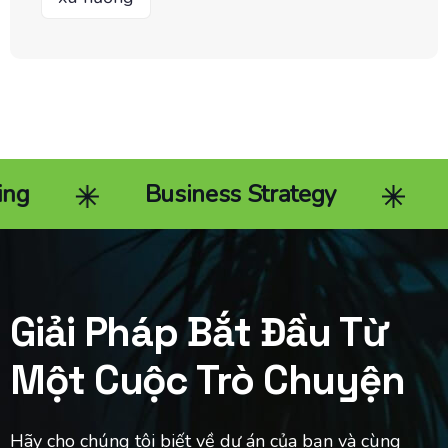
Business Strategy
End-to
Giải Pháp Bắt Đầu Từ
Một Cuộc Trò Chuyện
Hãy cho chúng tôi biết về dự án của bạn và cùng