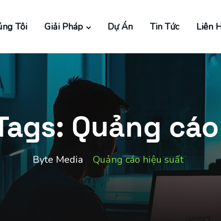
ng Tôi
Giải Pháp
Dự Án
Tin Tức
Liên 
 Tags:
Quảng cáo
Byte Media
Quảng cáo hiệu suất