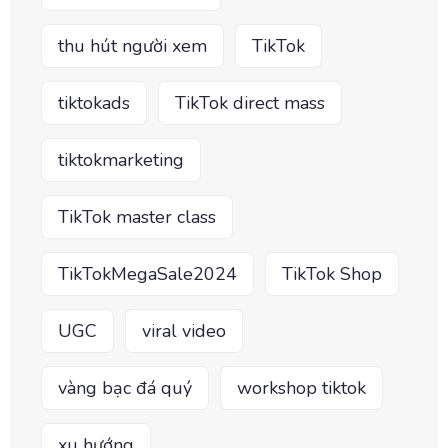
thu hút người xem
TikTok
tiktokads
TikTok direct mass
tiktokmarketing
TikTok master class
TikTokMegaSale2024
TikTok Shop
UGC
viral video
vàng bạc đá quý
workshop tiktok
xu hướng