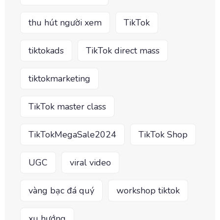
thu hút người xem
TikTok
tiktokads
TikTok direct mass
tiktokmarketing
TikTok master class
TikTokMegaSale2024
TikTok Shop
UGC
viral video
vàng bạc đá quý
workshop tiktok
xu hướng