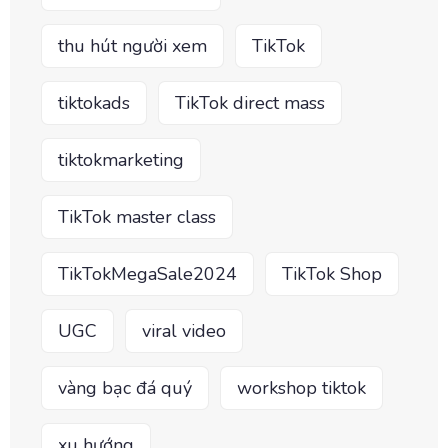
thu hút người xem
TikTok
tiktokads
TikTok direct mass
tiktokmarketing
TikTok master class
TikTokMegaSale2024
TikTok Shop
UGC
viral video
vàng bạc đá quý
workshop tiktok
xu hướng