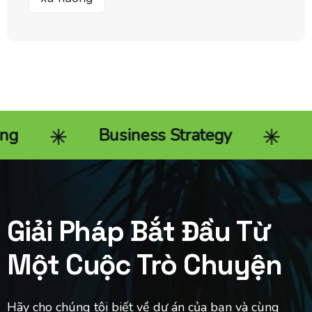
Business Strategy
End-to
Giải Pháp Bắt Đầu Từ
Một Cuộc Trò Chuyện
Hãy cho chúng tôi biết về dự án của bạn và cùng