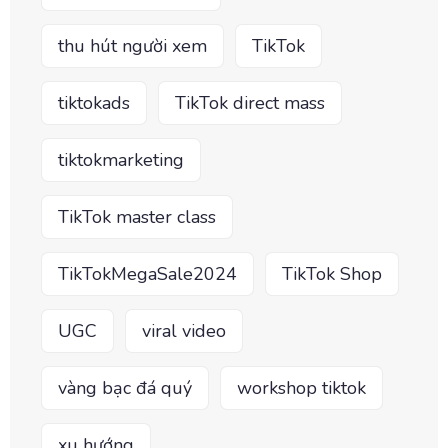
thu hút người xem
TikTok
tiktokads
TikTok direct mass
tiktokmarketing
TikTok master class
TikTokMegaSale2024
TikTok Shop
UGC
viral video
vàng bạc đá quý
workshop tiktok
xu hướng